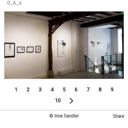
0_A_s
1
2
3
4
5
6
7
8
9
10
© Inna Sandler
Share