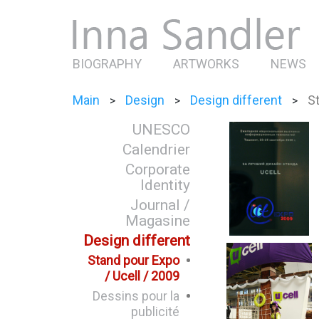
BIOGRAPHY
ARTWORKS
NEWS
Main
Design
Design different
St
>
>
>
UNESCO
Calendrier
Corporate
Identity
Journal /
Magasine
Design different
Stand pour Expo
/ Ucell / 2009
Dessins pour la
publicité